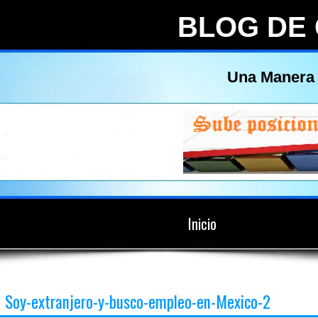
BLOG DE
Una Manera 
Inicio
Soy-extranjero-y-busco-empleo-en-Mexico-2